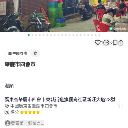
1
0
中國攻略
食
肇慶市四會市
潮順
廣東省肇慶市四會市東城街道換個崗社區新旺大道28號
中國廣東省肇慶市四會市
評分
發表第一個留言...