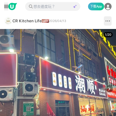
下載App
CR Kitchen Life
2026/04/13
1
/
20
Next