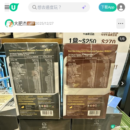
下載App
大肥杰
2025/12/27
1
/
6
Next