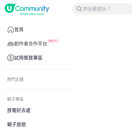
首頁
創作者合作平台
試用獎賞專區
熱門主題
親子專區
放電好去處
親子旅遊