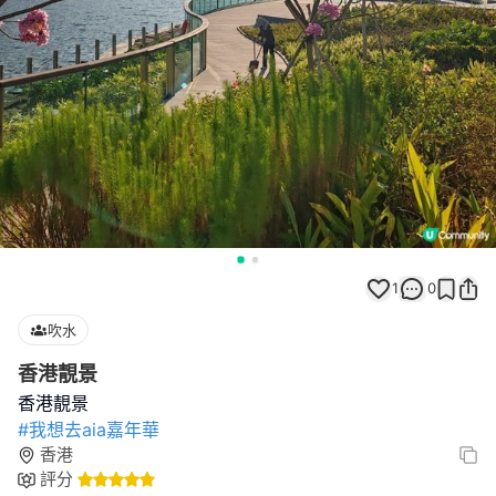
1
0
吹水
香港靚景
#我想去aia嘉年華
香港
評分