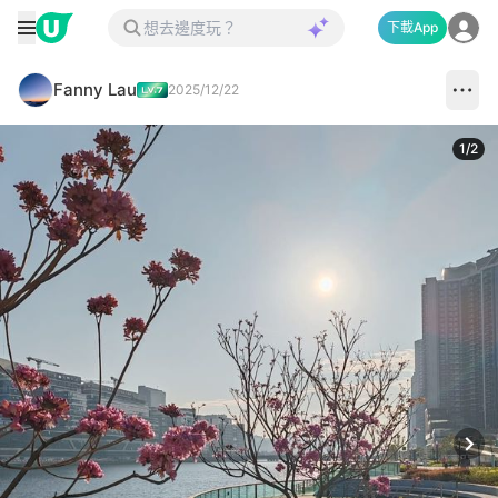
下載App
Fanny Lau
2025/12/22
1
/
2
Next