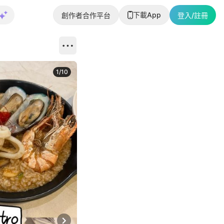
下載App
創作者合作平台
登入/註冊
1
/
10