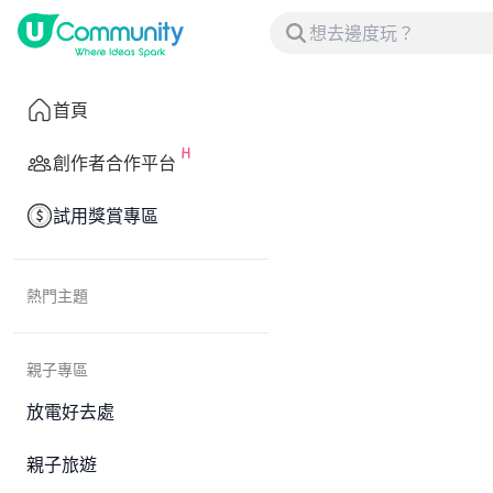
首頁
創作者合作平台
試用獎賞專區
熱門主題
親子專區
放電好去處
親子旅遊