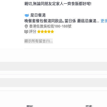
親切,無論同朋友定家人一齊食飯都好啱!
🥣 是日餐湯
晚餐套餐包餐湯同飲品｡當日係 蘑菇忌廉湯
...
更
香港佐敦吳松街186-188號
評分
顯示所有留言(
1
)...
關於
探索