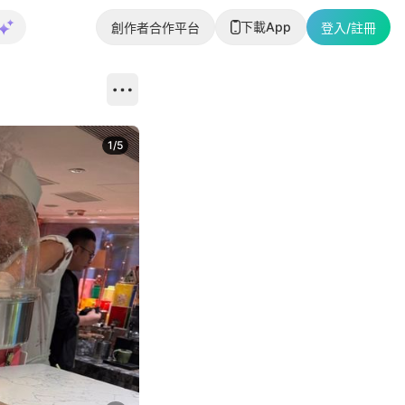
下載App
創作者合作平台
登入/註冊
1
/
5