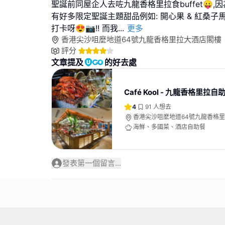
聖誕前同屋企人去咗九龍香格里拉食buffet😛,
有好多限定聖誕主題甜品例如: 開心果 & 紅桑子
打卡呀😍📷!! 而我
...
更多
香港尖沙咀麼地道64號九龍香格里拉大酒店閣樓
評分
文章提及
的好去處
Café Kool - 九龍香格里拉自
4
91
人想去
香港尖沙咀麼地道64號九龍香格
海鮮、多國菜、酒店自助餐
發表第一個留言...