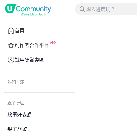
首頁
創作者合作平台
試用獎賞專區
熱門主題
親子專區
放電好去處
親子旅遊