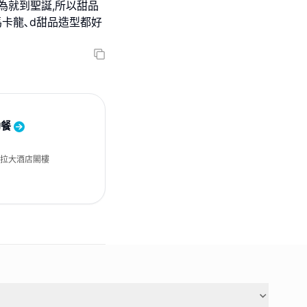
因為就到聖誕,所以甜品
馬卡龍､d甜品造型都好
助餐
里拉大酒店閣樓