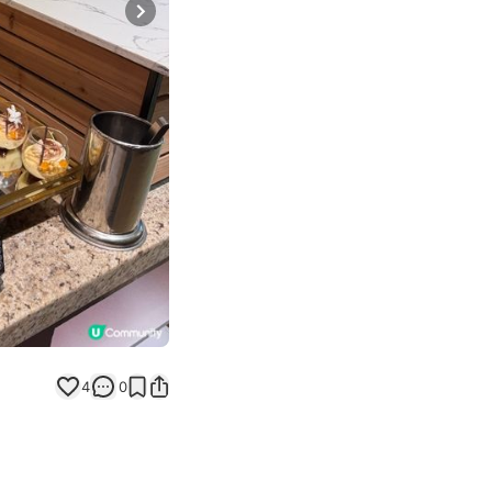
Next slide
4
0