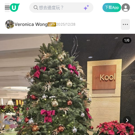
下載App
Veronica Wong
2025/12/28
1
/
6
Next