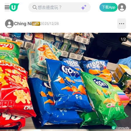
下載App
Ching Ni
2025/12/26
1
/
2
Next