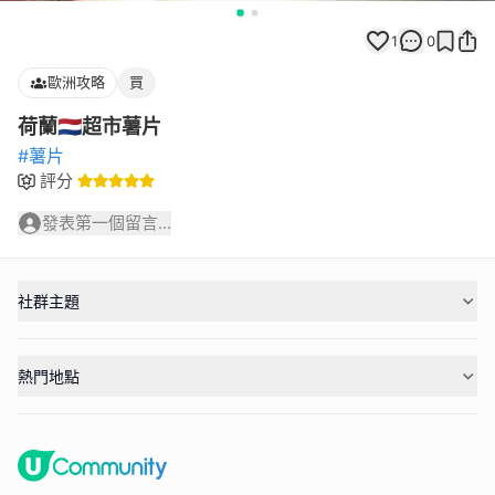
1
0
歐洲攻略
買
荷蘭🇳🇱超市薯片
#薯片
評分
發表第一個留言...
社群主題
熱門地點