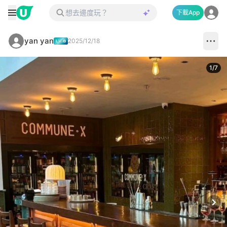
下載App
yan yan
2025/12/18
1
/
7
Next