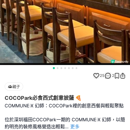
25
2
親子
COCOPark必食西式創意披薩 🍕
COMMUNE·X 幻師：COCOPark裡的創意西餐與輕鬆聚點
位於深圳福田COCOPark一期的 COMMUNE·X 幻師，以簡
約明亮的裝修風格營造出輕鬆
...
更多