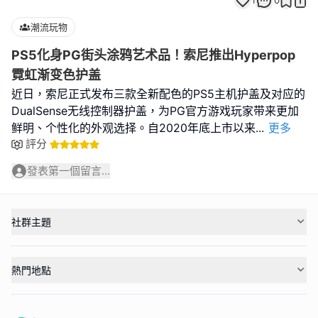
1
0
潮流玩物
PS5化身PG街头涂鸦艺术品！索尼推出Hyperpop
霓虹渐变色护盖
近日，索尼正式发布三款全新配色的PS5主机护盖及对应的
DualSense无线控制器护盖，为PG官方游戏玩家带来更加
鲜明、个性化的外观选择。自2020年底上市以来
...
更多
評分
發表第一個留言...
社群主題
熱門地點