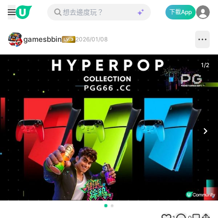
下載App
gamesbbin
2026/01/08
1
/
2
Next