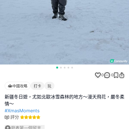
0
0
中國攻略
打卡
玩
新疆冬日遊，尤如北歐冰雪森林的地方～漫天飛花，嚴冬柔
#XmasMoments
評分
發表第一個留言...