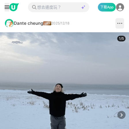
下載App
Dante cheung
2025/12/18
1
/
5
Next