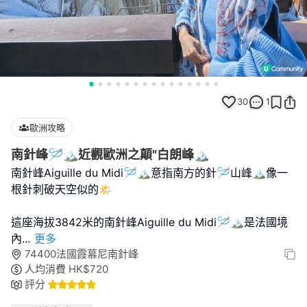
30
1
歐洲攻略
南針峰🪡🏔近觀歐洲之顛"白朗峰🏔
南針峰Aiguille du Midi🪡🏔意指南方的針🪡山峰🏔像一
根針刺破天空似的🌤
這座海拔3842米的南針峰Aiguille du Midi🪡🏔是法國境
內
...
更多
74400法國霞慕尼南針峰
人均消費
HK$
720
評分