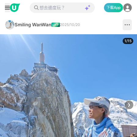
下載App
Smiling WanWan
2025/10/20
1
/
15
Next