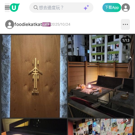
下載App
foodiekatkat
2025/10/24
1
/
13
Next