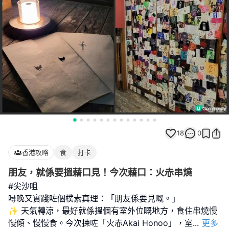
18
0
香港攻略
食
打卡
朋友，就係要搵藉口見！今次藉口：火赤串燒
#尖沙咀
噚晚又實踐咗個樸素真理：「朋友係要見嘅。」
✨ 天氣轉涼，最好就係搵個有室外位嘅地方，食住串燒慢
慢傾、慢慢食。今次揀咗「火赤Akai Honoo」，室
...
更多