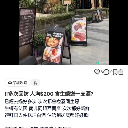
Loaded
:
Unmute
100.00%
8
0
深圳攻略
食
‼️多次回訪 人均$200 食生蠔送一支酒?
已經去過好多次 次次都會嗌酒同生蠔
生蠔有法國 南非同紐西蘭產 次次都好新鮮
禮拜日去仲送埋白酒 估唔到送嘅都好好飲!