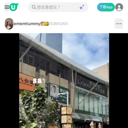
下載App
ememtummy
2026/02/05