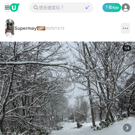
下載App
Supermay
2025/12/13
1
/
4
Next