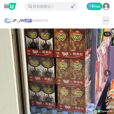
下載App
JP_JW
2026/01/15
1
/
3
Next