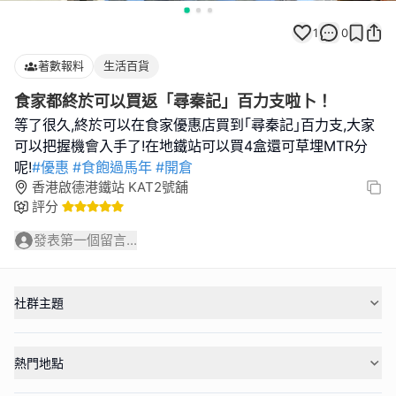
1
0
著數報料
生活百貨
食家都終於可以買返「尋秦記」百力支啦卜！
等了很久,終於可以在食家優惠店買到｢尋秦記｣百力支,大家
可以把握機會入手了!在地鐵站可以買4盒還可草埋MTR分
呢!
#優惠
#食飽過馬年
#開倉
香港啟德港鐵站 KAT2號舖
評分
發表第一個留言...
社群主題
熱門地點