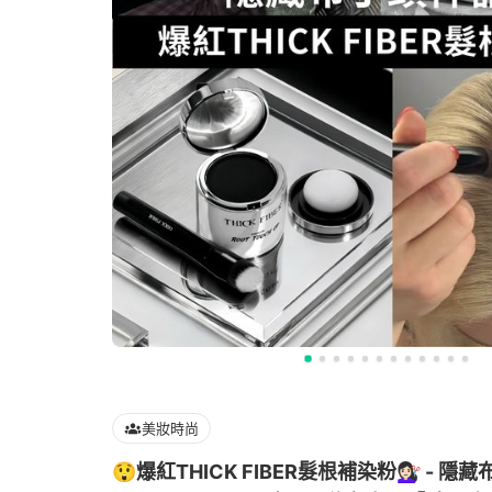
美妝時尚
😲爆紅THICK FIBER髮根補染粉💇🏻‍♀️ -