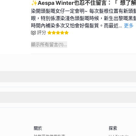
✨Aespa Winter也忍不住留言：「 想了
染開頭髮嘅女仔一定會明~ 每次髮根位置有新頭
眼，特別係漂染淺色頭髮嘅時候，新生出黎嘅黑
時間內補染多次又怕會好傷髮質。而最近
...
更多
評分
顯示所有留言(
1
)...
關於
探索