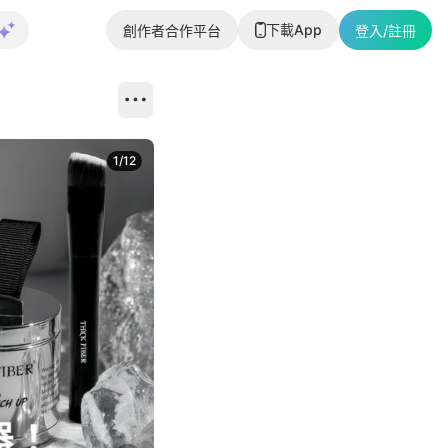
下載App
創作者合作平台
登入/註冊
1
/
12