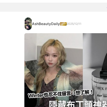
AshBeautyDaily
2025/12/11