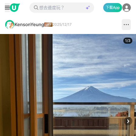
下載App
KensonYeung
2025/12/17
1
/
3
Next