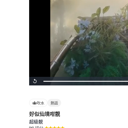
Loaded
:
Replay
100.00%
吹水
熱話
好似仙境咁靚
超級靚