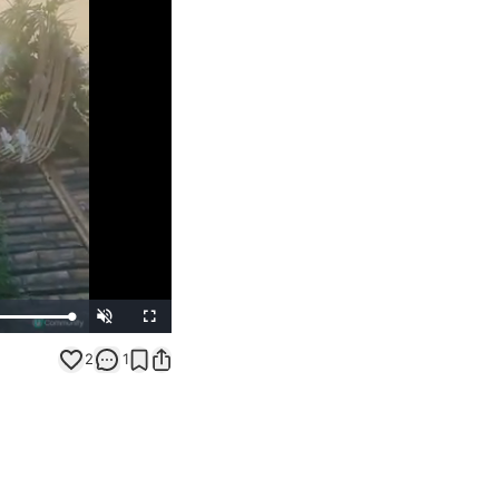
Unmute
Fullscreen
2
1