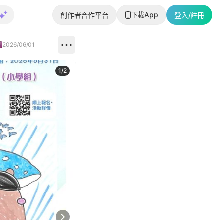
下載App
創作者合作平台
登入/註冊
2026/06/01
1
/
2
即睇更多社