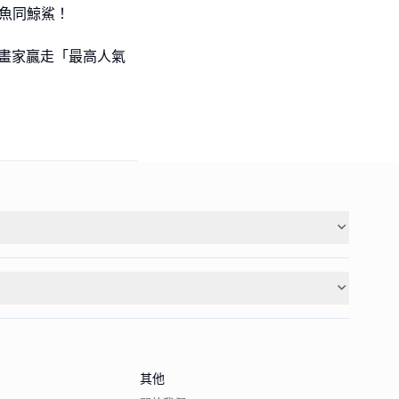
魚同鯨鯊！
l級小畫家贏走「最高人氣
其他