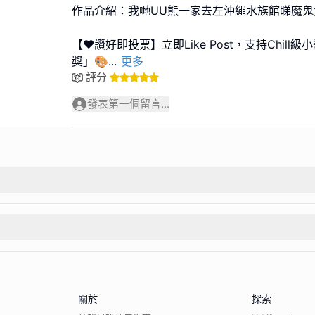
作品介紹：我哋UU熊一家去左沖繩水族館睇魔鬼
【❤️讚好即投票】立即Like Post，支持Chil
獎」🎨
...
更多
評分
發表第一個留言...
關於
探索