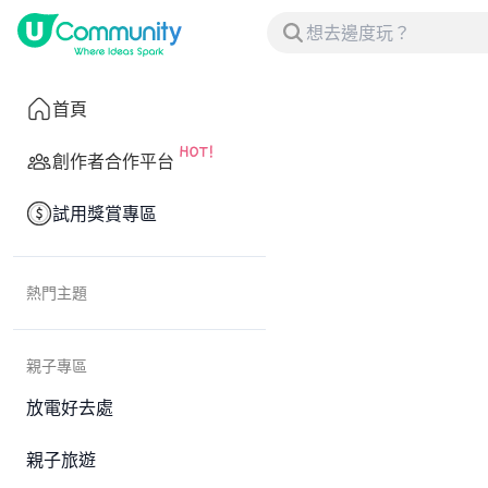
首頁
創作者合作平台
試用獎賞專區
熱門主題
親子專區
放電好去處
親子旅遊