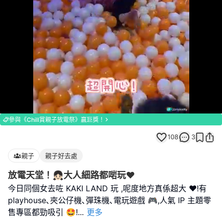
Loaded
:
Unmute
100.00%
參與《Chill賞親子放電祭》贏巨獎！
108
3
親子
親子好去處
放電天堂！👧🏻大人細路都啱玩❤️
今日同個女去咗 KAKI LAND 玩 ,呢度地方真係超大 ❤️!有
playhouse､夾公仔機､彈珠機､電玩遊戲 🎮,人氣 IP 主題零
售專區都勁吸引 🤩!
...
更多