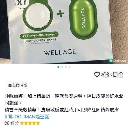
0
0
美妝時尚
睡眠面膜：加上精華敷一晚就會變透明，隔日皮膚會好水潤
同飽滿。
#同JOGUMAN過聖誕
評分