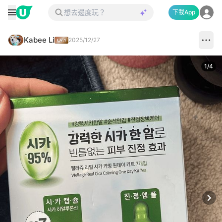
下載App
Kabee Li
2025/12/27
1
/
4
Next