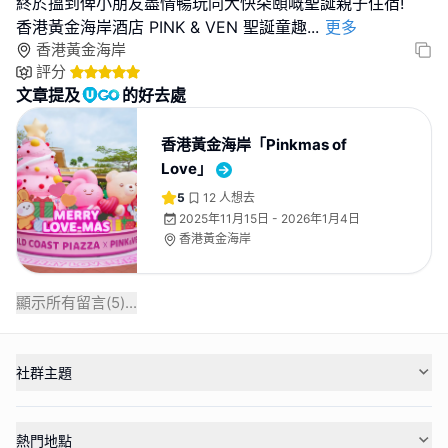
終於搵到俾小朋友盡情暢玩同大快朵頤嘅聖誕親子住宿!
香港黃金海岸酒店 PINK & VEN 聖誕童趣
...
更多
香港黃金海岸
評分
文章提及
的好去處
香港黃金海岸「Pinkmas of
Love」
5
12
人想去
2025年11月15日 - 2026年1月4日
香港黃金海岸
顯示所有留言(
5
)...
社群主題
熱門地點