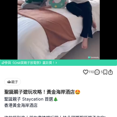
Loaded
:
Unmute
81.08%
參與《Chill賞親子放電祭》贏巨獎！
110
5
親子
聖誕親子遊玩攻略！黃金海岸酒店🤩
聖誕親子 Staycation 首選🎄
香港黃金海岸酒店