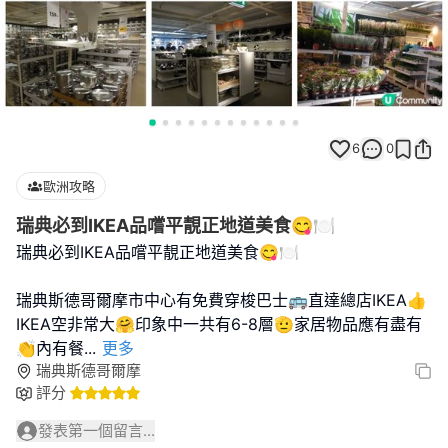
6
0
歐洲攻略
瑞典必到IKEA品嚐平靚正地道美食😋🍽
瑞典必到IKEA品嚐平靚正地道美食😋🍽
瑞典斯德哥爾摩市中心有免費穿梭巴士🚌直達總店IKEA👍
IKEA空非常大🤗印象中一共有6-8層🫡家居物品應有盡有
👏內有餐
...
更多
瑞典斯德哥爾摩
評分
發表第一個留言...