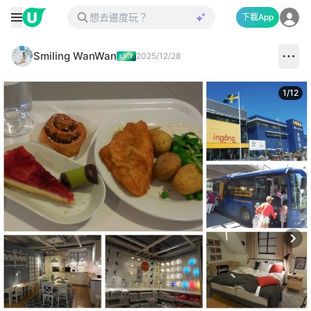
下載App
Smiling WanWan
2025/12/28
1
/
12
Next