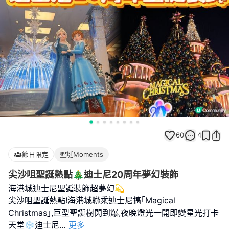
60
4
節日限定
聖誕Moments
尖沙咀聖誕熱點🎄迪士尼20周年夢幻裝飾
海港城迪士尼聖誕裝飾超夢幻💫
尖沙咀聖誕熱點!海港城聯乘迪士尼搞｢Magical
Christmas｣,巨型聖誕樹閃到爆,夜晚燈光一開即變星光打卡
天堂❄️迪士尼
...
更多