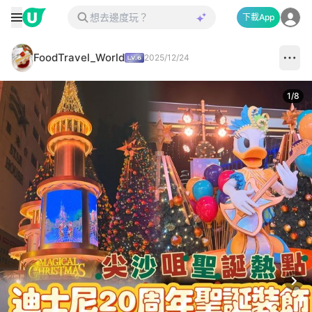
下載App
FoodTravel_World
2025/12/24
1
/
8
Next