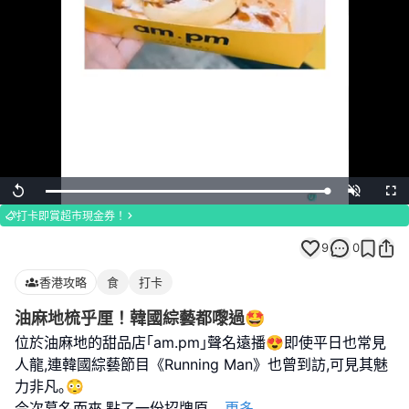
Loaded
:
Replay
Unmute
Full
100.00%
打卡即賞超市現金券！
9
0
香港攻略
食
打卡
油麻地梳乎厘！韓國綜藝都嚟過🤩
位於油麻地的甜品店｢am.pm｣聲名遠播😍即使平日也常見
人龍,連韓國綜藝節目《Running Man》也曾到訪,可見其魅
力非凡｡😳
今次慕名而來,點了一份招牌原
...
更多