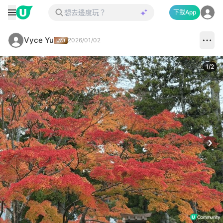
下載App
Vyce Yu
2026/01/02
1
/
2
Next