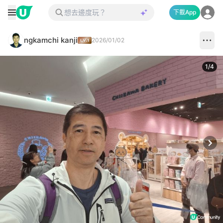
下載App
ngkamchi kanji
2026/01/02
1
/
4
Next