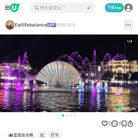
下載App
Eatlifebalance
2025/12/13
1
/
4
Next
2
0
富國島攻略
玩
打卡