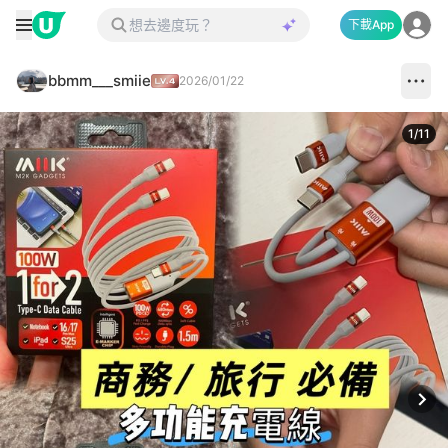
下載App
bbmm___smiie
2026/01/22
1
/
11
Next