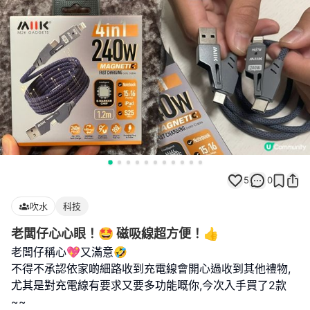
5
0
吹水
科技
老闆仔心心眼！🤩 磁吸線超方便！👍
老闆仔稱心💖又滿意🤣
不得不承認依家啲細路收到充電線會開心過收到其他禮物,
尤其是對充電線有要求又要多功能嘅你,今次入手買了2款
~~