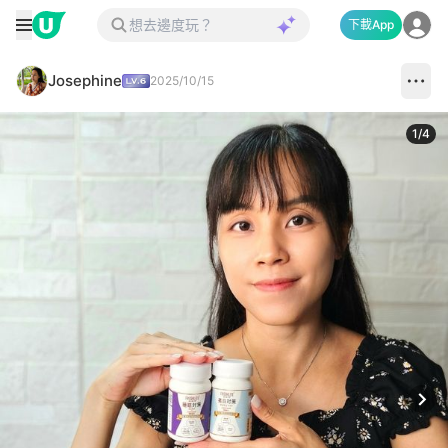
下載App
Josephine
2025/10/15
1
/
4
Next