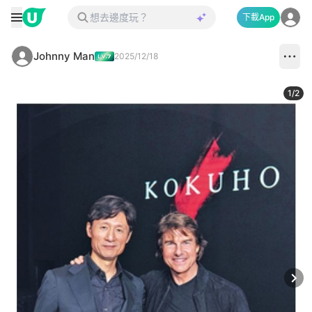
下載App
Johnny Man
2025/12/18
1
/
2
Next