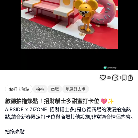
Loaded
:
Unmute
100.00%
38
1
打卡熱點
拍拖
商場
地區好去處
啟德拍拖熱點！招財貓士多甜蜜打卡位 💖✨
AIRSIDE x ZIZONE｢招財貓士多｣是啟德商場的浪漫拍拖熱
點,結合新春限定打卡位與商場其他設施,非常適合情侶約會｡
拍拖亮點