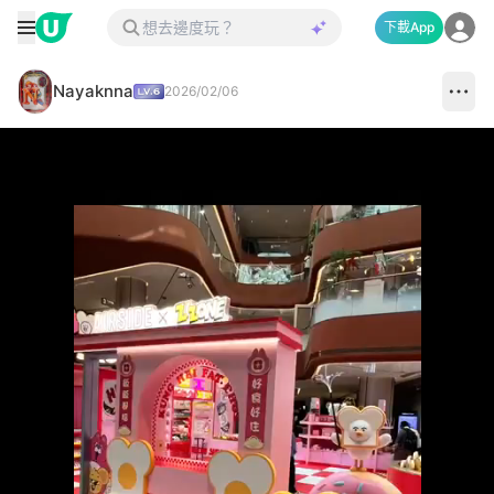
下載App
Nayaknna
2026/02/06