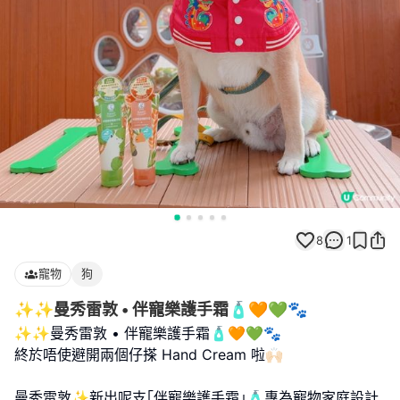
8
1
寵物
狗
✨✨曼秀雷敦 • 伴寵樂護手霜🧴🧡💚🐾
✨✨曼秀雷敦 • 伴寵樂護手霜🧴🧡💚🐾
終於唔使避開兩個仔搽 Hand Cream 啦🙌🏻
曼秀雷敦✨新出呢支｢伴寵樂護手霜｣🧴專為寵物家庭設計,