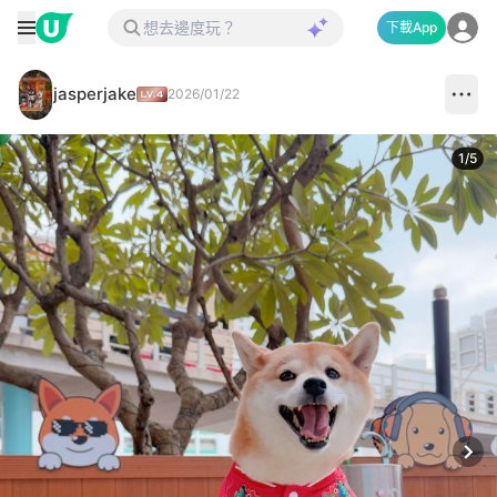
下載App
jasperjake
2026/01/22
1
/
5
Next