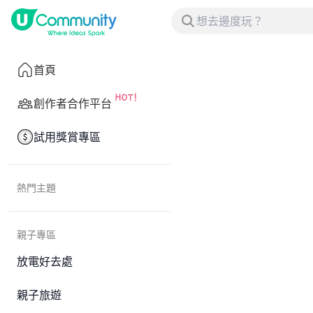
首頁
創作者合作平台
試用獎賞專區
熱門主題
親子專區
放電好去處
親子旅遊