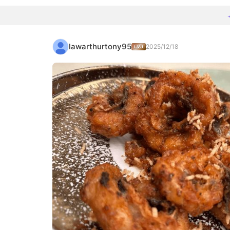
lawarthurtony95
2025/12/18