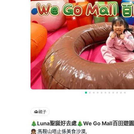
親子
🎄Luna聖誕好去處🎄We Go Mall百田遊園
👧🏽:馬鞍山唔止係美食沙漠,