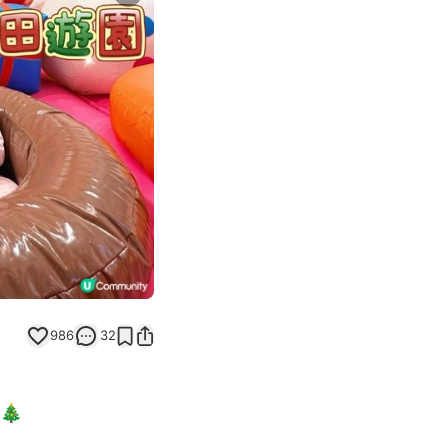
Next slide
986
32
🎄