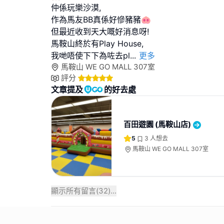
仲係玩樂沙漠,
作為馬友BB真係好慘豬豬🐽
但最近收到天大嘅好消息呀!
馬鞍山終於有Play House,
我哋唔使下下為咗去pl
...
更多
馬鞍山 WE GO MALL 307室
評分
文章提及
的好去處
百田遊園 (馬鞍山店)
5
3
人想去
馬鞍山 WE GO MALL 307室
顯示所有留言(
32
)...