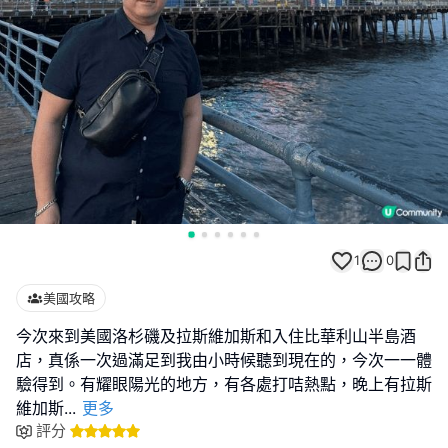
1
0
美國攻略
今次來到美國洛杉磯及拉斯維加斯和入住比華利山半島酒
店，真係一次過滿足到我由小時候聽到現在的，今次一一體
驗得到。有耀眼陽光的地方，有各處打咭熱點，晚上有拉斯
維加斯
...
更多
評分