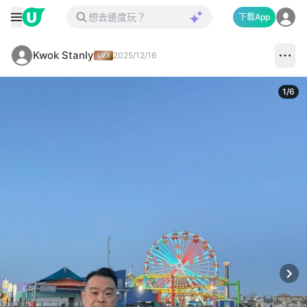
下載App
Kwok Stanly
2025/12/16
1
/
6
Next