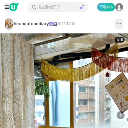
下載App
heaheafooddiary
2025/12/12
1
/
15
Next