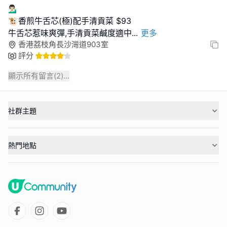
💁🏻‍♂️
🐮香煎牛舌芯(極)配手清貢菜 $93
牛舌芯惹味爽彈,手清貢菜鹹度適中
...
更多
香港荔枝角長沙灣道903室
評分
顯示所有留言(
2
)...
社群主題
熱門地點