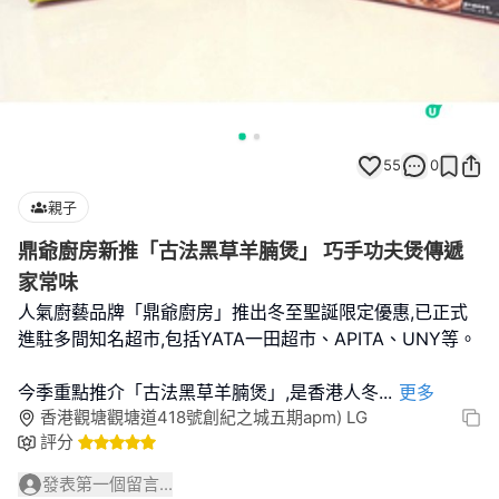
55
0
親子
鼎爺廚房新推「古法黑草羊腩煲」 巧手功夫煲傳遞
家常味
人氣廚藝品牌「鼎爺廚房」推出冬至聖誕限定優惠,已正式
進駐多間知名超市,包括YATA一田超市、APITA、UNY等。
今季重點推介「古法黑草羊腩煲」,是香港人冬
...
更多
香港觀塘觀塘道418號創紀之城五期apm) LG
評分
發表第一個留言...