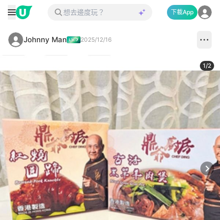
下載App
Johnny Man
2025/12/16
1
/
2
Next