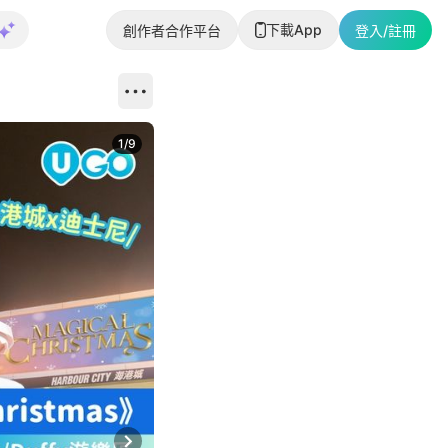
下載App
創作者合作平台
登入/註冊
1
/
9