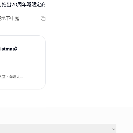
推出20周年嘅限定商
廈地下中庭
istmas》
大堂、海運大廈