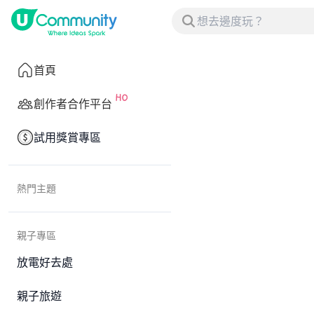
首頁
創作者合作平台
試用獎賞專區
熱門主題
親子專區
放電好去處
親子旅遊