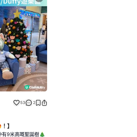
Next slide
53
2
！】
有9米高嘅聖誕樹🎄