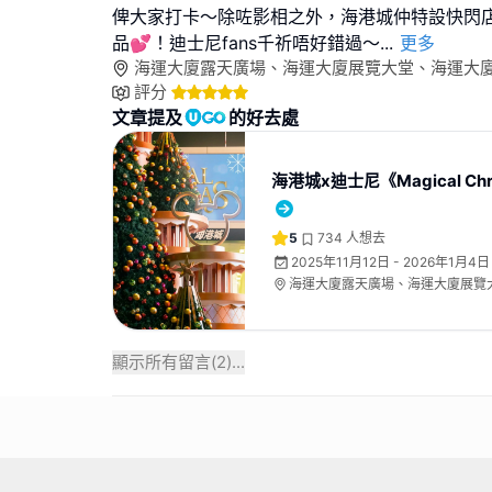
俾大家打卡～除咗影相之外，海港城仲特設快閃店
品💕！迪士尼fans千祈唔好錯過～
...
更多
海運大廈露天廣場、海運大廈展覽大堂、海運大
評分
文章提及
的好去處
海港城x迪士尼《Magical Chr
5
734
人想去
2025年11月12日 - 2026年1月4日
海運大廈露天廣場、海運大廈展覽
地下中庭
顯示所有留言(
2
)...