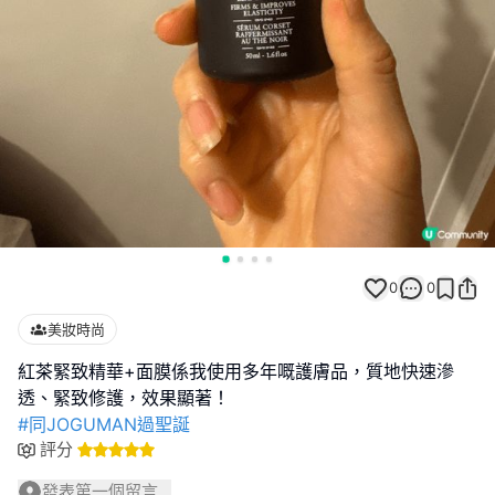
0
0
美妝時尚
紅茶緊致精華+面膜係我使用多年嘅護膚品，質地快速滲
#同JOGUMAN過聖誕
評分
發表第一個留言...