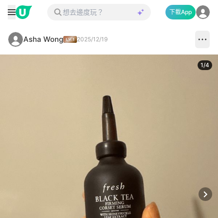
下載App
Asha Wong
2025/12/19
1
/
4
Next