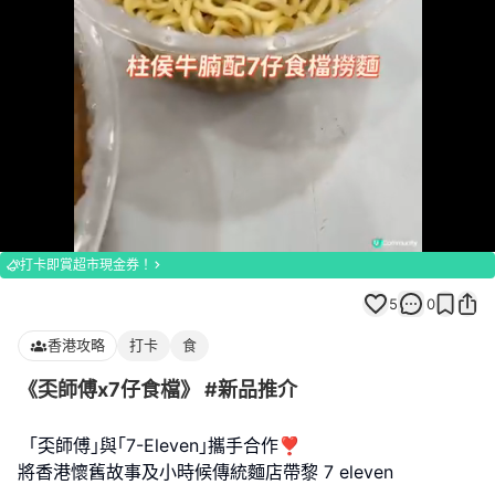
Loaded
:
Unmute
100.00%
打卡即賞超市現金券！
5
0
香港攻略
打卡
食
《奀師傅x7仔食檔》 #新品推介
｢奀師傅｣與｢7-Eleven｣攜手合作❣️
將香港懷舊故事及小時候傳統麵店帶黎 7 eleven