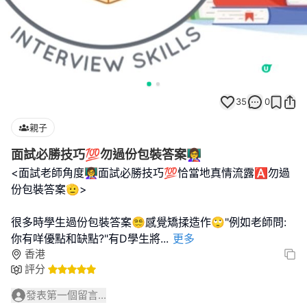
35
0
親子
面試必勝技巧💯勿過份包裝答案👩‍🏫
<面試老師角度👩‍🏫面試必勝技巧💯恰當地真情流露🅰️勿過
份包裝答案🫡>
很多時學生過份包裝答案😵‍💫感覺矯揉造作🙄"例如老師問:
你有咩優點和缺點?"有D學生將
...
更多
香港
評分
發表第一個留言...