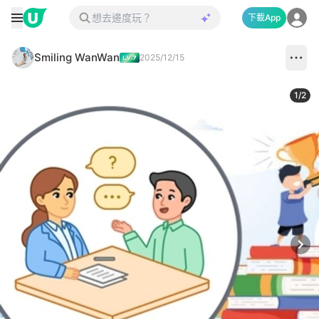
下載App
Smiling WanWan
2025/12/15
1
/
2
Next