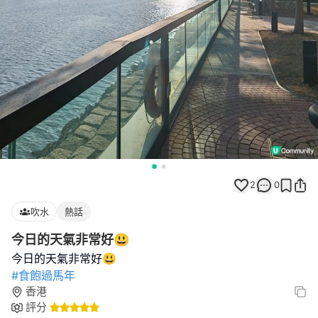
2
0
吹水
熱話
今日的天氣非常好😃
#食飽過馬年
香港
評分