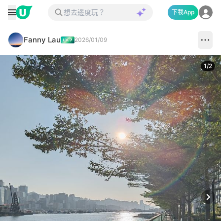
下載App
Fanny Lau
2026/01/09
1
/
2
Next