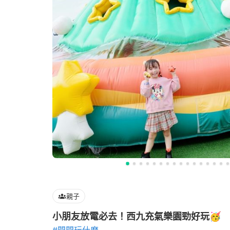
親子
小朋友放電必去！西九充氣樂園勁好玩🥳