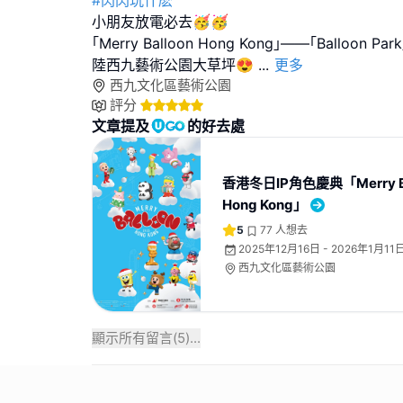
#閃閃玩什麽
小朋友放電必去🥳🥳
｢⁠Merry Balloon Hong Kong｣——｢Balloo
陸西九藝術公園大草坪😍
...
更多
西九文化區藝術公園
評分
文章提及
的好去處
香港冬日IP角色慶典「⁠Merry Ba
Hong Kong」
5
77
人想去
2025年12月16日 - 2026年1月11
西九文化區藝術公園
顯示所有留言(
5
)...