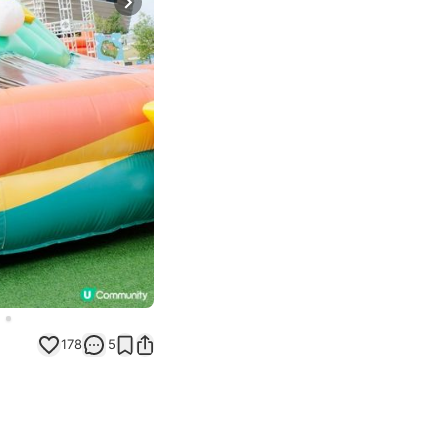
Next slide
178
5