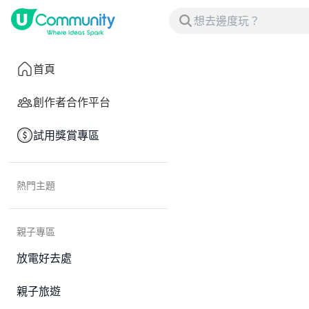
首頁
創作者合作平台
試用獎賞專區
熱門主題
親子專區
放電好去處
親子旅遊