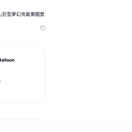
n Park｣巨型夢幻充氣樂園登
lloon
日