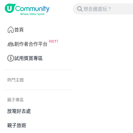
首頁
創作者合作平台
試用獎賞專區
熱門主題
親子專區
放電好去處
親子旅遊