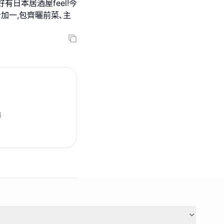
日本居酒屋feel!今
計加一,包齊曬前菜､主
舖