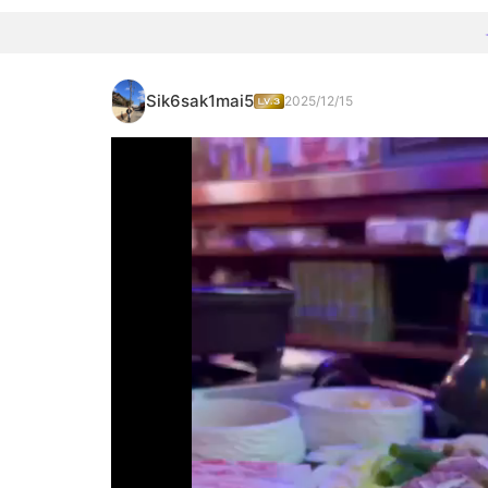
Sik6sak1mai5
2025/12/15