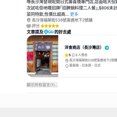
喺長沙灣發現呢間日式壽喜燒專門店,店面唔大但好有
次試咗佢哋嘅招牌｢招脾鍋料理二人餐｣,$806未
菜同特飲,性價比超高
...
更多
長沙灣福榮街538號喜遇地下2號舖
評分
文章提及
的好去處
洋食商店（長沙灣店）
5
8
人想去
長沙灣福榮街538號喜遇地下2號
壽喜燒、日本菜、日式
顯示所有留言(
1
)...