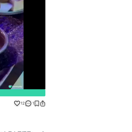
Unmute
12
1