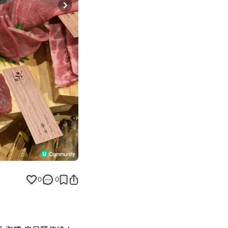
Next slide
0
0