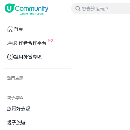
首頁
創作者合作平台
試用獎賞專區
熱門主題
親子專區
放電好去處
親子旅遊