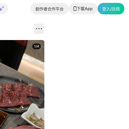
下載App
創作者合作平台
登入/註冊
1
/
4