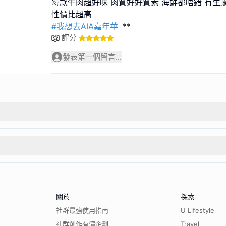
每款牛肉超好味 肉質好好質素 海鮮都唔錯 有生蠔
#我想去AIA嘉年華
**
評分
發表第一個留言...
關於
探索
社群最強使用指南
U Lifestyle
社群創作有價企劃
Travel