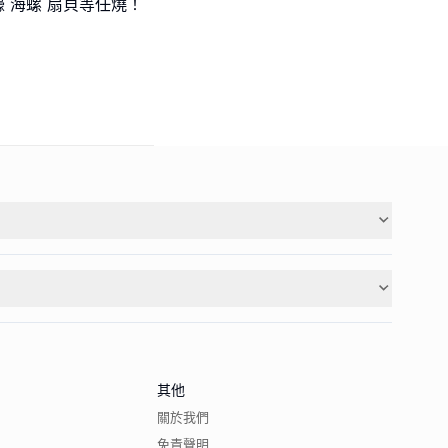
 海螺 扇貝等任燒！
其他
關於我們
免責聲明