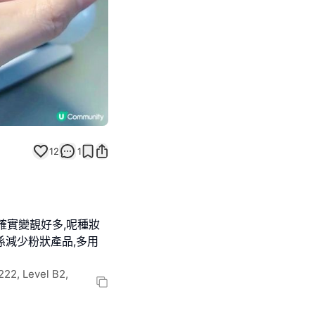
12
1
確實變靚好多,呢種妝
點就係減少粉狀產品,多用
22, Level B2,