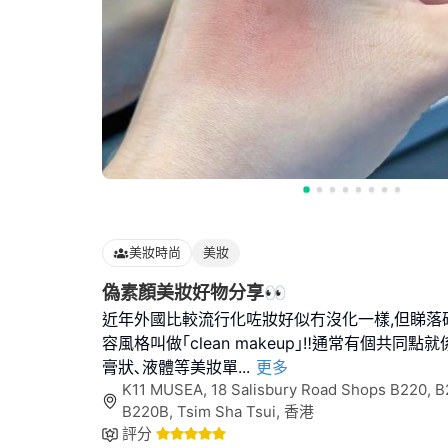
美妝時尚
美妝
偽素顏美妝好物分享👀
近年外國比較流行化咗妝好似冇沒化一樣,但睇落
容風格叫做｢clean makeup｣‼️通常有個共同
膏狀､液體等美妝單
...
更多
K11 MUSEA, 18 Salisbury Road Shops B220, B2
B220B, Tsim Sha Tsui, 香港
評分