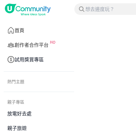
首頁
創作者合作平台
試用獎賞專區
熱門主題
親子專區
放電好去處
親子旅遊