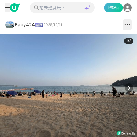
下載App
Baby424
2025/12/11
1
/
3
Next