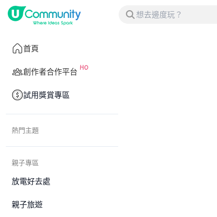
首頁
創作者合作平台
試用獎賞專區
熱門主題
親子專區
放電好去處
親子旅遊